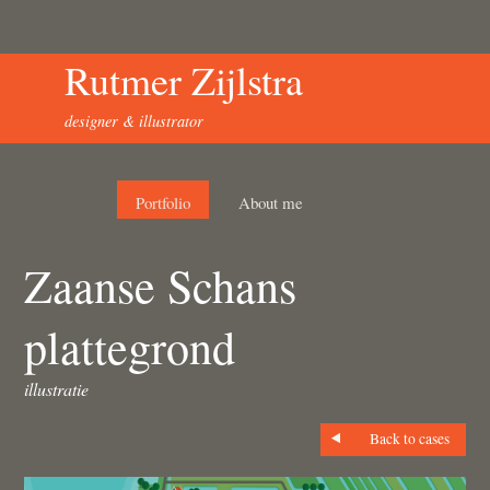
Rutmer Zijlstra
designer & illustrator
Portfolio
About me
Zaanse Schans
plattegrond
illustratie
Back to cases